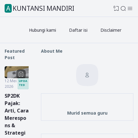
AKUNTANSI MANDIRI
0
Hubungi kami
Daftar isi
Disclaimer
Featured
About Me
Post
12 Mei
UPDA
TED
2026
SP2DK
Pajak:
Arti, Cara
Murid semua guru
Merespo
ns &
Strategi