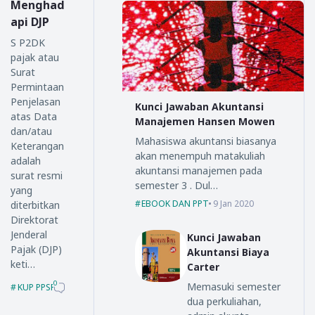
Menghad
api DJP
S P2DK
pajak atau
Surat
Permintaan
Penjelasan
Kunci Jawaban Akuntansi
atas Data
Manajemen Hansen Mowen
dan/atau
Mahasiswa akuntansi biasanya
Keterangan
akan menempuh matakuliah
adalah
akuntansi manajemen pada
surat resmi
semester 3 . Dul…
yang
EBOOK DAN PPT
9 Jan 2020
diterbitkan
Direktorat
Jenderal
Kunci Jawaban
Pajak (DJP)
Akuntansi Biaya
keti…
Carter
0
Memasuki semester
KUP PPSP PP
dua perkuliahan,