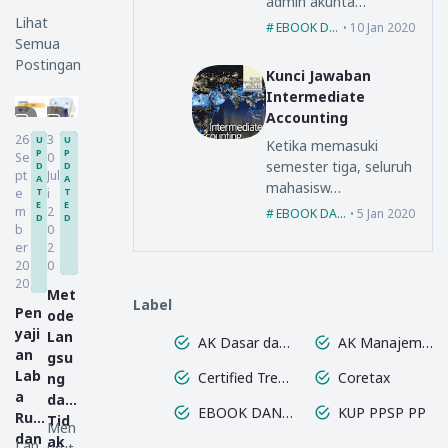
admin akunta…
Lihat
EBOOK DAN PPT
10 Jan 2020
Semua
Postingan
Kunci Jawaban
Intermediate
Accounting
26
3
U
U
Ketika memasuki
P
P
Se
0
semester tiga, seluruh
D
D
pt
Jul
A
A
mahasisw…
e
i
T
T
E
E
m
2
EBOOK DAN PPT
5 Jan 2020
D
D
b
0
er
2
20
0
20
Met
Label
Pen
ode
yaji
Lan
AK Dasar dan Menengah
AK Manajemen Lanjutan
an
gsu
Lab
Certified Treasury Profesional
Coretax
ng
a
dan
EBOOK DAN PPT
KUP PPSP PP
Rugi
Tid
Men
dan
ak
Lap