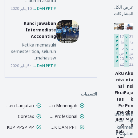
admin akunta…
عرض الكل
EBOOK DAN PPT
10 يناير 2020
المشاركات
Kunci Jawaban
Intermediate
Accounting
17
21
U
U
P
P
ما
ما
Ketika memasuki
D
D
ر
ر
A
A
semester tiga, seluruh
س
س
T
T
E
E
mahasisw…
20
20
D
D
22
22
EBOOK DAN PPT
5 يناير 2020
Aku
Aku
nta
nta
nsi
nsi
Ekui
Paja
التسميات
tas
k
Pe
Pen
AK Manajemen Lanjutan
AK Dasar dan Menengah
me
gha
Berd
Seti
Coretax
Certified Treasury Profesional
gan
sila
asar
ap
g
n
kan
men
KUP PPSP PP
EBOOK DAN PPT
Sah
PSA
jalan
am