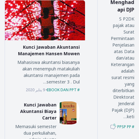
Menghad
api DJP
S P2DK
pajak atau
Surat
Permintaan
Penjelasan
Kunci Jawaban Akuntansi
atas Data
Manajemen Hansen Mowen
dan/atau
Mahasiswa akuntansi biasanya
Keterangan
akan menempuh matakuliah
adalah
akuntansi manajemen pada
surat resmi
semester 3 . Dul…
yang
9 يناير 2020
EBOOK DAN PPT
diterbitkan
Direktorat
Jenderal
Kunci Jawaban
Pajak (DJP)
Akuntansi Biaya
keti…
Carter
0
Memasuki semester
KUP PPSP PP
dua perkuliahan,