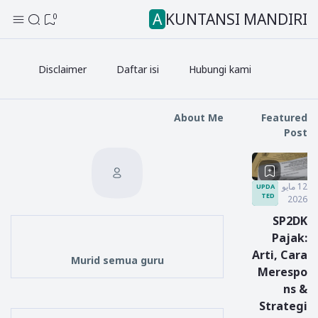
AKUNTANSI MANDIRI
0
Disclaimer
Daftar isi
Hubungi kami
About Me
Featured
Post
12 مايو
UPDA
TED
2026
SP2DK
Pajak:
Arti, Cara
Murid semua guru
Merespo
ns &
Strategi