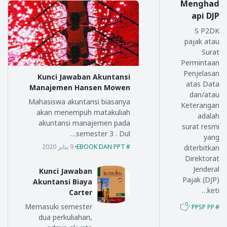
Menghad
api DJP
S P2DK
pajak atau
Surat
Permintaan
Penjelasan
Kunci Jawaban Akuntansi
atas Data
Manajemen Hansen Mowen
dan/atau
Mahasiswa akuntansi biasanya
Keterangan
akan menempuh matakuliah
adalah
akuntansi manajemen pada
surat resmi
semester 3 . Dul…
yang
9 يناير 2020
EBOOK DAN PPT
diterbitkan
Direktorat
Jenderal
Kunci Jawaban
Pajak (DJP)
Akuntansi Biaya
keti…
Carter
0
Memasuki semester
KUP PPSP PP
dua perkuliahan,