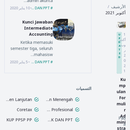
admin akunta…
الأرشيف
EBOOK DAN PPT
10 يناير 2020
أكتوبر 2021
Kunci Jawaban
Intermediate
Accounting
1
U
P
أكت
Ketika memasuki
D
وب
A
semester tiga, seluruh
ر
T
E
mahasisw…
2
D
0
EBOOK DAN PPT
5 يناير 2020
2
1
Ku
mp
التسميات
ulan
For
AK Manajemen Lanjutan
AK Dasar dan Menengah
muli
Coretax
Certified Treasury Profesional
r
Ad
Pad
KUP PPSP PP
EBOOK DAN PPT
mini
a
stra