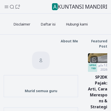
AKUNTANSI MANDIRI
0
Disclaimer
Daftar isi
Hubungi kami
About Me
Featured
Post
12 مايو
UPDA
TED
2026
SP2DK
Pajak:
Arti, Cara
Murid semua guru
Merespo
ns &
Strategi